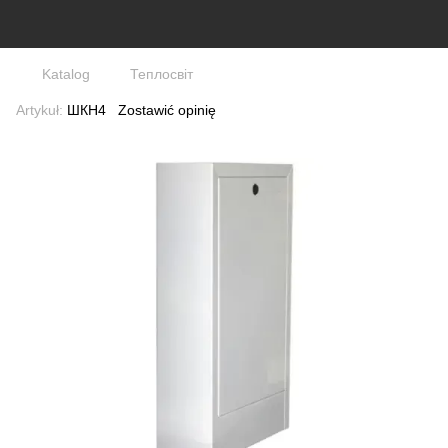
Katalog
Теплосвіт
Artykuł:
ШКН4
Zostawić opinię