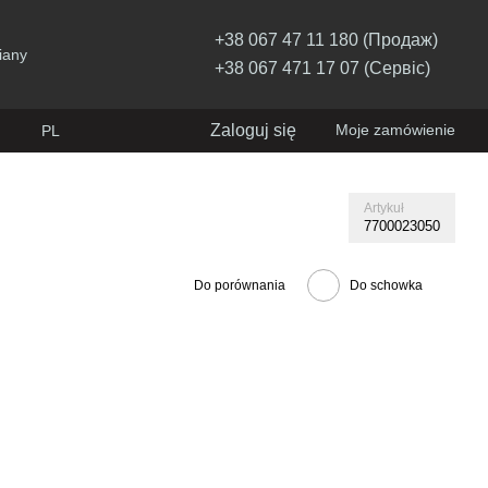
+38 067 47 11 180 (Продаж)
iany
+38 067 471 17 07 (Сервіс)
Zaloguj się
Moje zamówienie
PL
Artykuł
7700023050
Do porównania
Do schowka