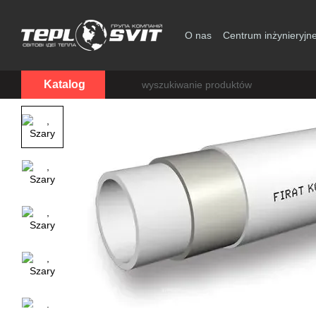
Przejdź do głównej treści
O nas
Centrum inżynieryjn
Zgoda użytkownika
Katalog