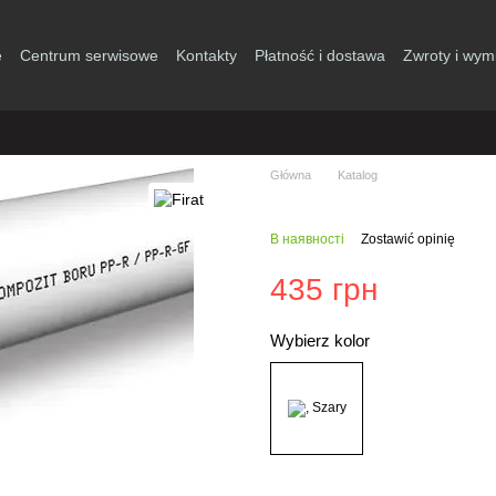
e
Centrum serwisowe
Kontakty
Płatność i dostawa
Zwroty i wym
Główna
Katalog
В наявності
Zostawić opinię
435 грн
Wybierz kolor