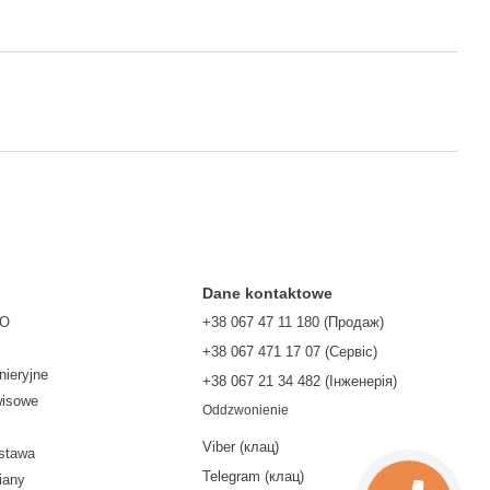
Dane kontaktowe
TO
+38 067 47 11 180 (Продаж)
+38 067 471 17 07 (Сервіс)
nieryjne
‎+38 067 21 34 482 (Інженерія)
wisowe
Oddzwonienie
Viber (клац)
ostawa
Telegram (клац)
iany