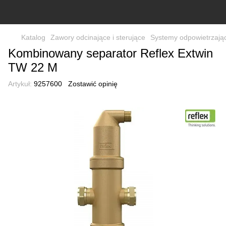
Katalog
Zawory odcinające i sterujące
Systemy odpowietrzając
Kombinowany separator Reflex Extwin
TW 22 M
Artykuł:
9257600
Zostawić opinię