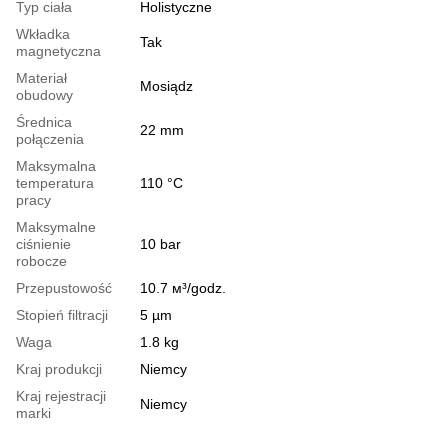
Typ ciała
Holistyczne
Wkładka
Tak
magnetyczna
Materiał
Mosiądz
obudowy
Średnica
22 mm
połączenia
Maksymalna
temperatura
110 °C
pracy
Maksymalne
ciśnienie
10 bar
robocze
Przepustowość
10.7 м³/godz.
Stopień filtracji
5 µm
Waga
1.8 kg
Kraj produkcji
Niemcy
Kraj rejestracji
Niemcy
marki