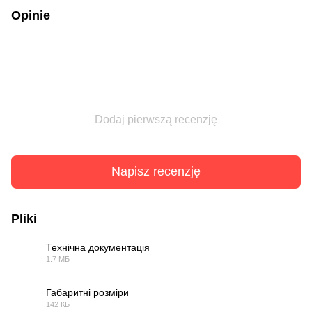
Opinie
Dodaj pierwszą recenzję
Napisz recenzję
Pliki
Технічна документація
1.7 МБ
PDF
Габаритні розміри
142 КБ
PDF