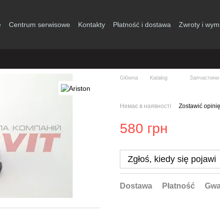
e
Centrum serwisowe
Kontakty
Płatność i dostawa
Zwroty i wym
Główna
Katalog
Запчастини 
Немає в наявності
Zostawić opini
580 грн
Zgłoś, kiedy się pojawi
Dostawa
Płatność
Gwa