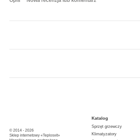
Opis
Nowa recenzja lub komentarz
Katalog
Sprzęt grzewczy
© 2014 - 2026
Klimatyzatory
Sklep internetowy «Teplosvit»