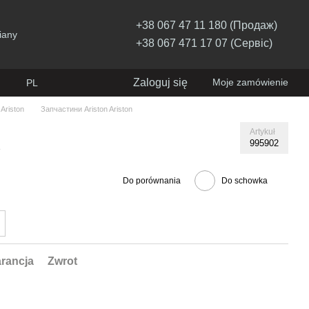
+38 067 47 11 180 (Продаж)
iany
+38 067 471 17 07 (Сервіс)
Zaloguj się
Moje zamówienie
PL
Ariston
Запчастини Ariston Ariston
Artykuł
995902
ę
Do porównania
Do schowka
rancja
Zwrot