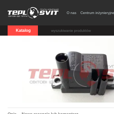
Przejdź do głównej treści
O nas
Centrum inżynieryjn
Zgoda użytkownika
Katalog