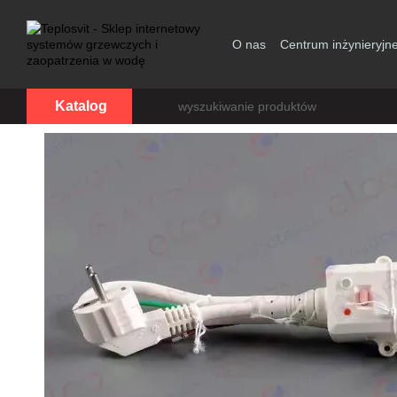
Przejdź do głównej treści
O nas
Centrum inżynieryjn
Zgoda użytkownika
Katalog