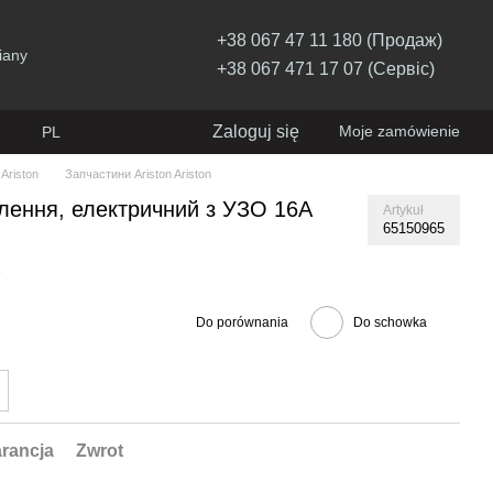
+38 067 47 11 180 (Продаж)
iany
+38 067 471 17 07 (Сервіс)
Zaloguj się
Moje zamówienie
PL
Ariston
Запчастини Ariston Ariston
лення, електричний з УЗО 16А
Artykuł
65150965
ę
Do porównania
Do schowka
rancja
Zwrot