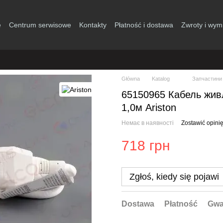
e
Centrum serwisowe
Kontakty
Płatność i dostawa
Zwroty i wym
Główna
Katalog
Запчастини 
65150965 Кабель жив
1,0м Ariston
Немає в наявності
Zostawić opini
718 грн
Zgłoś, kiedy się pojawi
Dostawa
Płatność
Gwa