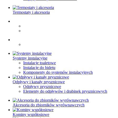
Termostaty i akcesoria
Systemy instalacyjne
Instalacje toaletowe
Instalacje do bidetu
Komponenty do systemów instalacyjnych
Odpływy i kanały prysznicowe
Odpływy prysznicowe
Elementy do odpływów i drabinek prysznicowych
Akcesoria do zbiorników wyrównawczych
Kominy współosiowe