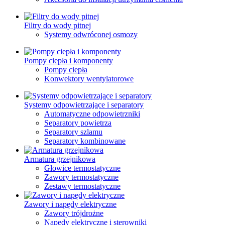
Filtry do wody pitnej
Systemy odwróconej osmozy
Pompy ciepła i komponenty
Pompy ciepła
Konwektory wentylatorowe
Systemy odpowietrzające i separatory
Automatyczne odpowietrzniki
Separatory powietrza
Separatory szlamu
Separatory kombinowane
Armatura grzejnikowa
Głowice termostatyczne
Zawory termostatyczne
Zestawy termostatyczne
Zawory i napędy elektryczne
Zawory trójdrożne
Napędy elektryczne i sterowniki