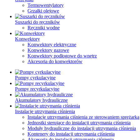
Termowentylatory
Grzałki olejowe
Suszarki do ręczników
Ręczniki wodne
Konwektory
Konwektory elektryczne
Konwektory gazowe
Konwektory podłogowe do wnętrz
Akcesoria do konwektorów
Pompy cyrkulacyjne
Pompy recyrkulacyjne
Akumulatory hydrauliczne
Instalacje utrzymania ciśnienia
Instalacje utrzymania ciśnienia ze sterowaniem sprężarką
Jednostki sterujące do instalacji utrzymania ciśnienia
Moduły hydrauliczne do instalacji utrzymania ciśnienia
Kontenery do instalacji utrzymania ciśnienia
Akcesoria do instalacji utrzymania ciśnienia