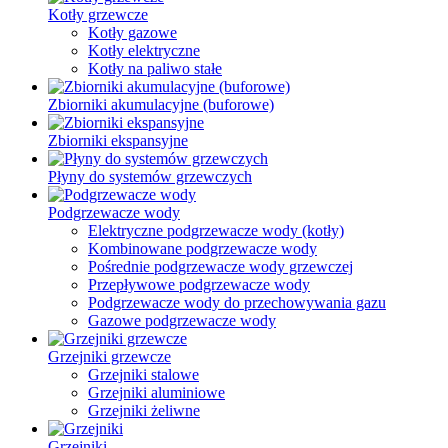
Kotły grzewcze
Kotły gazowe
Kotły elektryczne
Kotły na paliwo stałe
Zbiorniki akumulacyjne (buforowe)
Zbiorniki ekspansyjne
Płyny do systemów grzewczych
Podgrzewacze wody
Elektryczne podgrzewacze wody (kotły)
Kombinowane podgrzewacze wody
Pośrednie podgrzewacze wody grzewczej
Przepływowe podgrzewacze wody
Podgrzewacze wody do przechowywania gazu
Gazowe podgrzewacze wody
Grzejniki grzewcze
Grzejniki stalowe
Grzejniki aluminiowe
Grzejniki żeliwne
Grzejniki