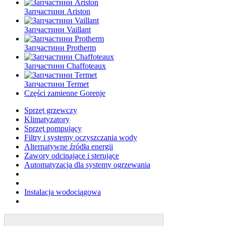
Запчастини Ariston
Запчастини Vaillant
Запчастини Protherm
Запчастини Chaffoteaux
Запчастини Termet
Części zamienne Gorenje
Sprzęt grzewczy
Klimatyzatory
Sprzęt pompujący
Filtry i systemy oczyszczania wody
Alternatywne źródła energii
Zawory odcinające i sterujące
Automatyzacja dla systemy ogrzewania
Instalacja wodociągowa