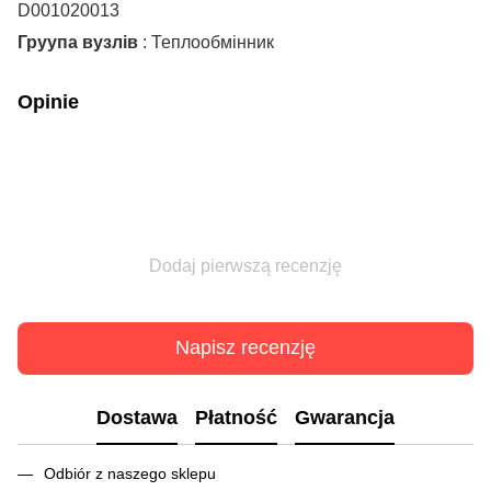
D001020013
Груупа вузлів
: Теплообмінник
Opinie
Dodaj pierwszą recenzję
Napisz recenzję
Dostawa
Płatność
Gwarancja
Odbiór z naszego sklepu