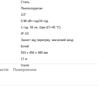
Сталь
Пінополіуретан
1/2"
0.96 кВт·год/24 год.
1 год. 56 хв. (при ΔT=45 °С)
IP X3
Захист від перегріву, магнієвий анод
Білий
553 х 450 х 480 мм
17 кг
Італія
антія
Повернення