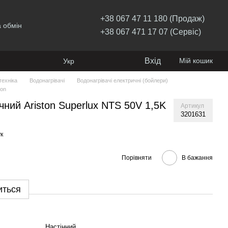
+38 067 47 11 180 (Продаж)
 обмін
+38 067 471 17 07 (Сервіс)
Вхід
Мій кошик
Укр
ехніка
Водонагрівачі
Водонагрівачі електричні (бойлери)
ton
чний Ariston Superlux NTS 50V 1,5K
Артикул
3201631
к
Порівняти
В бажання
иться
Настінний