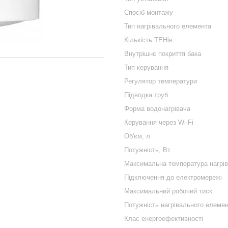
Спосіб монтажу
Тип нагрівального елемента
Кількість ТЕНів
Внутрішнє покриття бака
Тип керування
Регулятор температури
Підводка труб
Форма водонагрівача
Керування через Wi-Fi
Об'єм, л
Потужність, Вт
Максимальна температура нагрі
Підключення до електромережі
Максимальний робочий тиск
Потужність нагрівального елемен
Клас енергоефективності