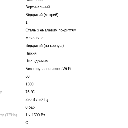
Вертикальний
Відкритий (мокрий)
1
Сталь з емалевим покриттям
Механічне
Відкритий (на корпусі)
Нижня
Циліндрична
Без керування через Wi-Fi
50
1500
ву
75 °С
230 В / 50 Гц
8 бар
ту (ТЕНа)
1 х 1500 Вт
C