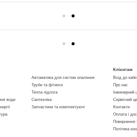
Клієнтам
Автоматика для систем опалення
Вхід до кабі
Труби та фітинги
Про нас
Тепла підлога
Інженерний 
ння води
Сантехніка
Сервісний ц
нергії
Запчастини та комплектуючі
Контакти
тура
Оплата і до
Повернення 
Політика кон