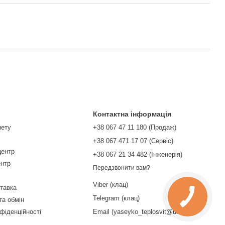
Контактна інформація
нету
+38 067 47 11 180 (Продаж)
+38 067 471 17 07 (Сервіс)
центр
‎+38 067 21 34 482 (Інженерія)
ентр
Передзвонити вам?
Viber (клац)
ставка
Telegram (клац)
та обмін
фіденційності
Email (yaseyko_teplosvit@ukr.net)