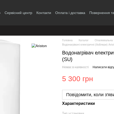
р
Сервісний центр
Контакти
Оплата і доставка
Повернення та
і
Головна
Каталог
Опалювальна т
Водонагрівачі електричні (бойлери) Aris
Водонагрівач електри
(SU)
Немає в наявності
Написати відгу
5 300 грн
Повідомити, коли з'яв
Характеристики
Тип установки