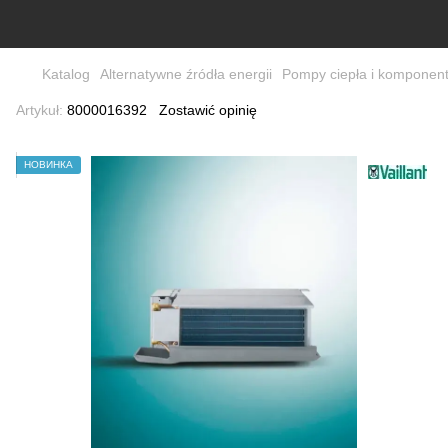
Katalog
Alternatywne źródła energii
Pompy ciepła i komponen
Artykuł:
8000016392
Zostawić opinię
НОВИНКА