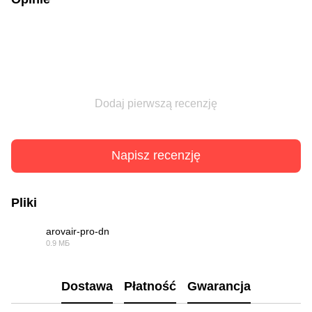
Dodaj pierwszą recenzję
Napisz recenzję
Pliki
arovair-pro-dn
0.9 МБ
PDF
Dostawa
Płatność
Gwarancja