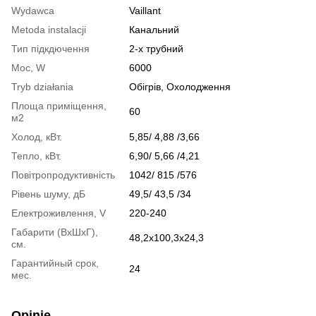
Wydawca
Vaillant
Metoda instalacji
Канальний
Тип підкдючення
2-х трубний
Moc, W
6000
Tryb działania
Обігрів, Охолодження
Площа приміщення,
60
м2
Холод, кВт.
5,85/ 4,88 /3,66
Тепло, кВт.
6,90/ 5,66 /4,21
Повітропродуктивність
1042/ 815 /576
Рівень шуму, дБ
49,5/ 43,5 /34
Електроживлення, V
220-240
Габарити (ВхШхГ),
48,2х100,3х24,3
см.
Гарантийный срок,
24
мес.
Opinie