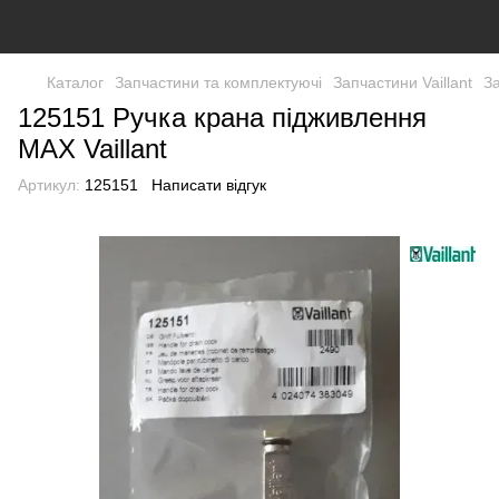
Каталог
Запчастини та комплектуючі
Запчастини Vaillant
За
125151 Ручка крана підживлення
MAX Vaillant
Артикул:
125151
Написати відгук